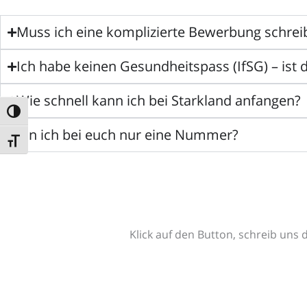
Muss ich eine komplizierte Bewerbung schrei
Ich habe keinen Gesundheitspass (IfSG) – ist 
Wie schnell kann ich bei Starkland anfangen?
UMSCHALTEN AUF HOHE KONTRASTE
Bin ich bei euch nur eine Nummer?
SCHRIFT VERGRÖSSERN
Klick auf den Button, schreib uns 