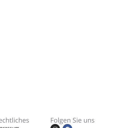
echtliches
Folgen Sie uns
I
F