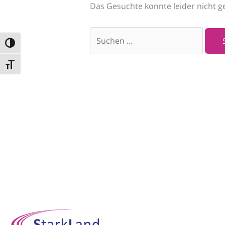
Das Gesuchte konnte leider nicht ge
UMSCHALTEN AUF HOHE KONTRASTE
SCHRIFT VERGRÖSSERN